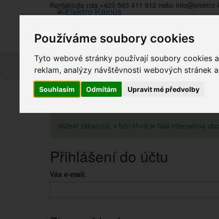
Kontaktujte nás +420 583 411 912 nebo info@elektro-
Používáme soubory cookies
Tyto webové stránky používají soubory cookies a 
reklam, analýzy návštěvnosti webových stránek a z
Souhlasím
Odmítám
Upravit mé předvolby
Vážení zákazníci, v tuto chvíli je Náš internetový 
Přihlášení do účtu
Vás e-mail: