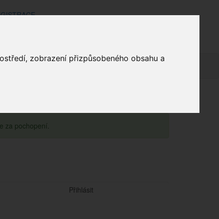
GISTRACE
Přihlášení zákazníka
prostředí, zobrazení přizpůsobeného obsahu a
mínky
Doprava a platba
Kontakt
Košík
Obchod
Uživatel
me za pochopení.