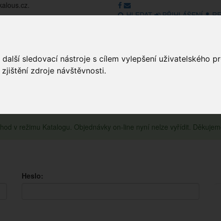
kalous.cz.
HLEDAT
PŘIHLÁŠENÍ
RE
další sledovací nástroje s cílem vylepšení uživatelského 
Obchod
GDPR
Obchodní pod
jištění zdroje návštěvnosti.
obchod v režimu Katalogu. Objednávky on-line nyní nelze vyřídit. Děkuje
Heslo: