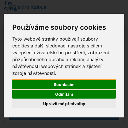
Používáme soubory cookies
Navig
Tyto webové stránky používají soubory
cookies a další sledovací nástroje s cílem
vylepšení uživatelského prostředí, zobrazení
Vážení zákazníci, v tuto chvíli je Náš internetový obchod v
přizpůsobeného obsahu a reklam, analýzy
režimu Katalogu. Objednávky on-line nyní nelze vyřídit.
návštěvnosti webových stránek a zjištění
Děkujeme za pochopení.
zdroje návštěvnosti.
Souhlasím
Výprodej
Odmítám
Novinky
Upravit mé předvolby
Akce