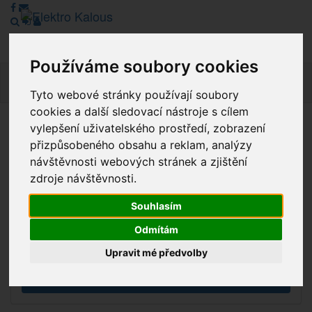
Používáme soubory cookies
Navig
Tyto webové stránky používají soubory
cookies a další sledovací nástroje s cílem
vylepšení uživatelského prostředí, zobrazení
Vážení zákazníci, v tuto chvíli je Náš internetový obchod v
přizpůsobeného obsahu a reklam, analýzy
režimu Katalogu. Objednávky on-line nyní nelze vyřídit.
návštěvnosti webových stránek a zjištění
Děkujeme za pochopení.
zdroje návštěvnosti.
Souhlasím
Výprodej
Odmítám
Novinky
Upravit mé předvolby
Akce