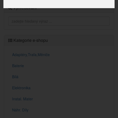
Vyhledávání
Kategorie e-shopu
Adaptéry,Trafa,Měniče
Baterie
Bílá
Elektronika
Instal. Mater
Náhr. Díly