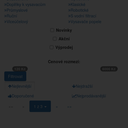
Doplňky k vysavacům
Klasické
Průmyslové
Robotické
Ruční
S vodní filtrací
Viceúčelový
Vysavače popele
Novinky
Akční
Výprodej
Cenové rozmezí:
120 Kč
6000 Kč
Nejlevnější
Nejdražší
Doporučené
Nejprodávanější
««
«
1 z 3
»
»»