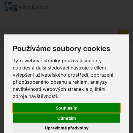
Navig
Používáme soubory cookies
Vážení zákazníci, v tuto chvíli je Náš internetový obchod v
Tyto webové stránky používají soubory
režimu Katalogu. Objednávky on-line nyní nelze vyřídit.
cookies a další sledovací nástroje s cílem
Děkujeme za pochopení.
vylepšení uživatelského prostředí, zobrazení
přizpůsobeného obsahu a reklam, analýzy
návštěvnosti webových stránek a zjištění
Výprodej
zdroje návštěvnosti.
Novinky
Souhlasím
Odmítám
Akce
Upravit mé předvolby