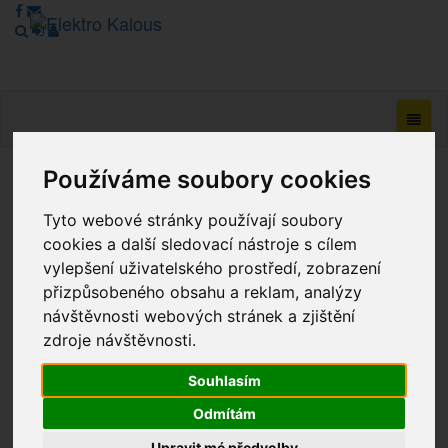
Navig
Používáme soubory cookies
Vážení zákazníci, v tuto chvíli je Náš internetový obchod v
režimu Katalogu. Objednávky on-line nyní nelze vyřídit.
Tyto webové stránky používají soubory
Děkujeme za pochopení.
cookies a další sledovací nástroje s cílem
vylepšení uživatelského prostředí, zobrazení
přizpůsobeného obsahu a reklam, analýzy
návštěvnosti webových stránek a zjištění
Výprodej
zdroje návštěvnosti.
Novinky
Souhlasím
Akce
Odmítám
Upravit mé předvolby