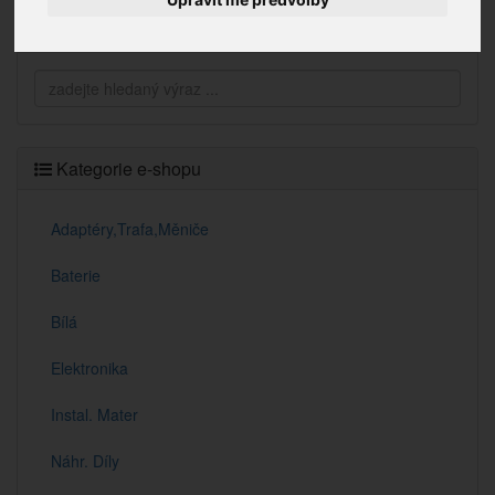
Vyhledávání
Kategorie e-shopu
Adaptéry,Trafa,Měniče
Baterie
Bílá
Elektronika
Instal. Mater
Náhr. Díly