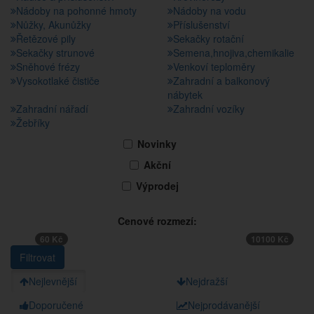
Nádoby na pohonné hmoty
Nádoby na vodu
Nůžky, Akunůžky
Příslušenství
Řetězové pily
Sekačky rotační
Sekačky strunové
Semena,hnojiva,chemikalie
Sněhové frézy
Venkoví teploměry
Vysokotlaké čističe
Zahradní a balkonový
nábytek
Zahradní nářadí
Zahradní vozíky
Žebříky
Novinky
Akční
Výprodej
Cenové rozmezí:
60 Kč
10100 Kč
Nejlevnější
Nejdražší
Doporučené
Nejprodávanější