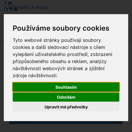
Používáme soubory cookies
Navig
Tyto webové stránky používají soubory
cookies a další sledovací nástroje s cílem
vylepšení uživatelského prostředí, zobrazení
Vážení zákazníci, v tuto chvíli je Náš internetový obchod v
přizpůsobeného obsahu a reklam, analýzy
režimu Katalogu. Objednávky on-line nyní nelze vyřídit.
návštěvnosti webových stránek a zjištění
Děkujeme za pochopení.
zdroje návštěvnosti.
Souhlasím
Výprodej
Odmítám
Novinky
Upravit mé předvolby
Akce