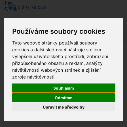
Používáme soubory cookies
Navig
Tyto webové stránky používají soubory
cookies a další sledovací nástroje s cílem
Vážení zákazníci, v tuto chvíli je Náš internetový obchod v
vylepšení uživatelského prostředí, zobrazení
režimu Katalogu. Objednávky on-line nyní nelze vyřídit.
přizpůsobeného obsahu a reklam, analýzy
Děkujeme za pochopení.
návštěvnosti webových stránek a zjištění
zdroje návštěvnosti.
Souhlasím
Výprodej
Odmítám
Novinky
Upravit mé předvolby
Akce