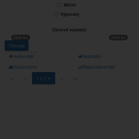
Akční
Výprodej
Cenové rozmezí:
2500 Kč
2500 Kč
Nejlevnější
Nejdražší
Doporučené
Nejprodávanější
««
«
1 z 1
»
»»