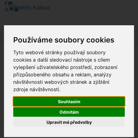
Navig
Používáme soubory cookies
Tyto webové stránky používají soubory
cookies a další sledovací nástroje s cílem
Vážení zákazníci, v tuto chvíli je Náš internetový obchod v
režimu Katalogu. Objednávky on-line nyní nelze vyřídit.
vylepšení uživatelského prostředí, zobrazení
Děkujeme za pochopení.
přizpůsobeného obsahu a reklam, analýzy
návštěvnosti webových stránek a zjištění
zdroje návštěvnosti.
Výprodej
Souhlasím
Novinky
Odmítám
Upravit mé předvolby
Akce