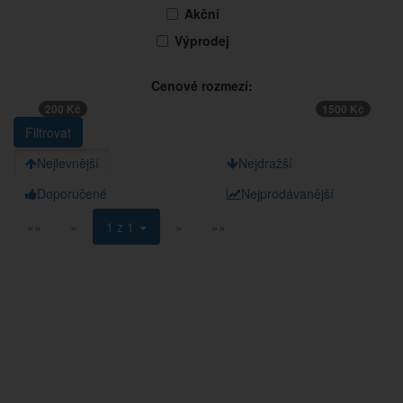
Akční
Výprodej
Cenové rozmezí:
200 Kč
1500 Kč
Nejlevnější
Nejdražší
Doporučené
Nejprodávanější
««
«
1 z 1
»
»»