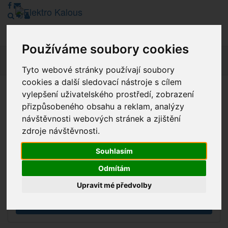
Používáme soubory cookies
Navig
Tyto webové stránky používají soubory
cookies a další sledovací nástroje s cílem
vylepšení uživatelského prostředí, zobrazení
Vážení zákazníci, v tuto chvíli je Náš internetový obchod v
přizpůsobeného obsahu a reklam, analýzy
režimu Katalogu. Objednávky on-line nyní nelze vyřídit.
návštěvnosti webových stránek a zjištění
Děkujeme za pochopení.
zdroje návštěvnosti.
Souhlasím
Výprodej
Odmítám
Novinky
Upravit mé předvolby
Akce