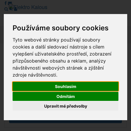
Používáme soubory cookies
Navig
Tyto webové stránky používají soubory
cookies a další sledovací nástroje s cílem
vylepšení uživatelského prostředí, zobrazení
Vážení zákazníci, v tuto chvíli je Náš internetový obchod v
přizpůsobeného obsahu a reklam, analýzy
režimu Katalogu. Objednávky on-line nyní nelze vyřídit.
návštěvnosti webových stránek a zjištění
Děkujeme za pochopení.
zdroje návštěvnosti.
Souhlasím
Výprodej
Odmítám
Novinky
Upravit mé předvolby
Akce