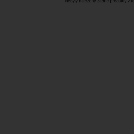
Nebyly nalezeny žádné produkty v tét