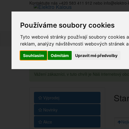
Kontaktujte nás +420 583 411 912 nebo info@elektro-
Používáme soubory cookies
Tyto webové stránky používají soubory cookies a 
reklam, analýzy návštěvnosti webových stránek a z
Souhlasím
Odmítám
Upravit mé předvolby
Vážení zákazníci, v tuto chvíli je Náš internetový 
Sta
Výprodej
Novinky
Akce
Nejl