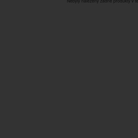
Nebyly nalezeny žádné produkty v tét