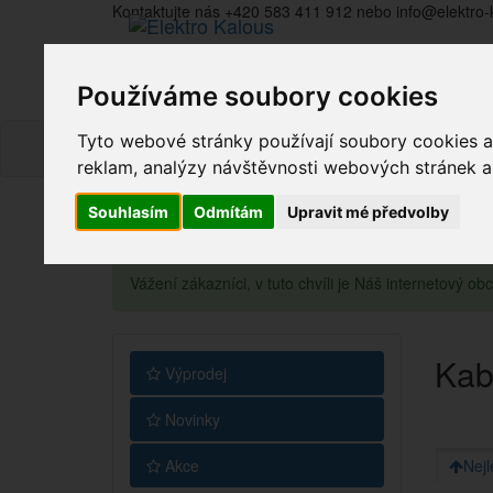
Kontaktujte nás +420 583 411 912 nebo info@elektro-
Používáme soubory cookies
Tyto webové stránky používají soubory cookies a 
reklam, analýzy návštěvnosti webových stránek a z
Souhlasím
Odmítám
Upravit mé předvolby
Vážení zákazníci, v tuto chvíli je Náš internetový 
Kab
Výprodej
Novinky
Akce
Nejl