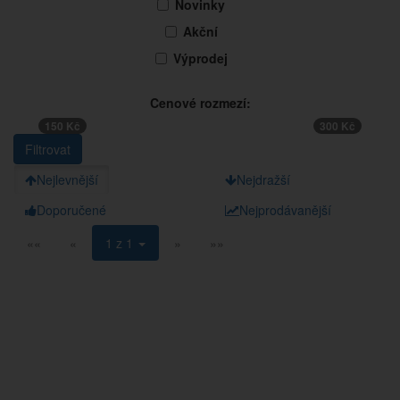
Novinky
Akční
Výprodej
Cenové rozmezí:
150 Kč
300 Kč
Nejlevnější
Nejdražší
Doporučené
Nejprodávanější
««
«
1 z 1
»
»»