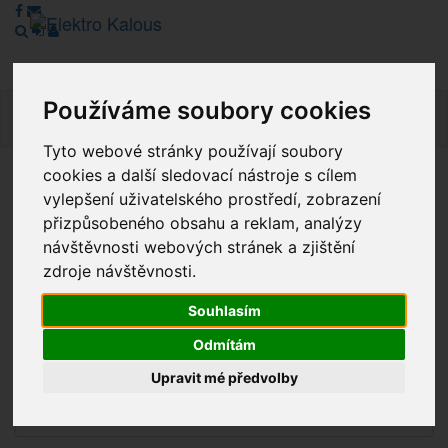
Používáme soubory cookies
Navig
Tyto webové stránky používají soubory
cookies a další sledovací nástroje s cílem
Vážení zákazníci, v tuto chvíli je Náš internetový obchod v
vylepšení uživatelského prostředí, zobrazení
režimu Katalogu. Objednávky on-line nyní nelze vyřídit.
přizpůsobeného obsahu a reklam, analýzy
Děkujeme za pochopení.
návštěvnosti webových stránek a zjištění
zdroje návštěvnosti.
Souhlasím
Výprodej
Odmítám
Novinky
Upravit mé předvolby
Akce