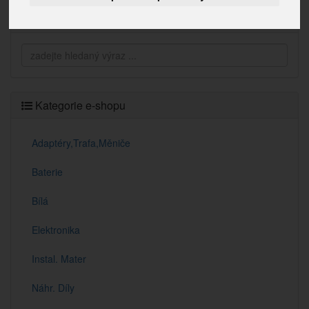
Vyhledávání
Kategorie e-shopu
Adaptéry,Trafa,Měniče
Baterie
Bílá
Elektronika
Instal. Mater
Náhr. Díly