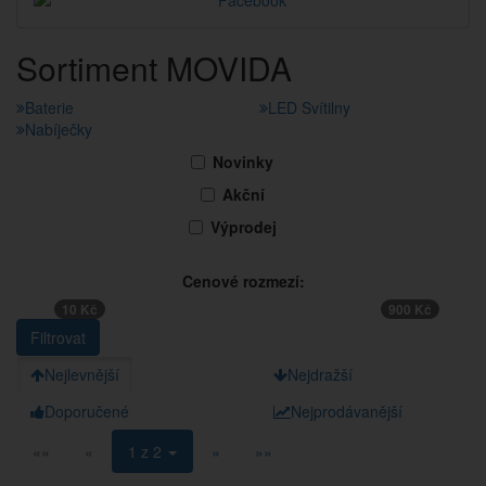
Sortiment MOVIDA
Baterie
LED Svítilny
Nabíječky
Novinky
Akční
Výprodej
Cenové rozmezí:
10 Kč
900 Kč
Nejlevnější
Nejdražší
Doporučené
Nejprodávanější
««
«
1 z 2
»
»»