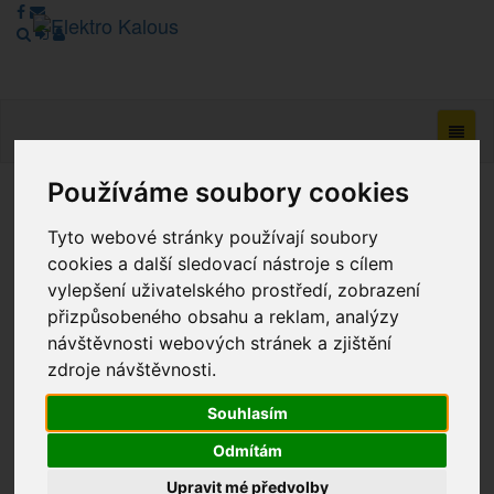
Navig
Používáme soubory cookies
Vážení zákazníci, v tuto chvíli je Náš internetový obchod v
Tyto webové stránky používají soubory
režimu Katalogu. Objednávky on-line nyní nelze vyřídit.
Děkujeme za pochopení.
cookies a další sledovací nástroje s cílem
vylepšení uživatelského prostředí, zobrazení
přizpůsobeného obsahu a reklam, analýzy
návštěvnosti webových stránek a zjištění
Výprodej
zdroje návštěvnosti.
Novinky
Souhlasím
Akce
Odmítám
Upravit mé předvolby