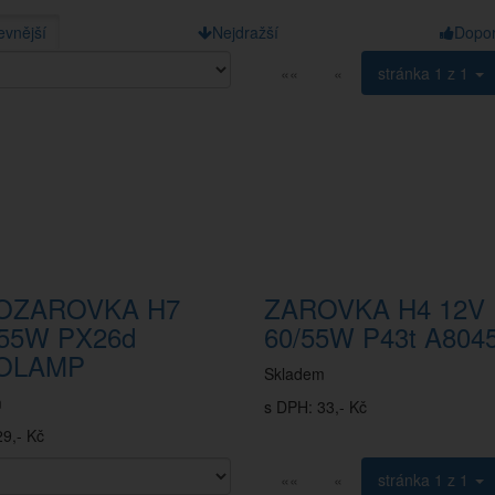
evnější
Nejdražší
Dopo
««
«
stránka
1 z 1
OZAROVKA H7
ZAROVKA H4 12V
/55W PX26d
60/55W P43t A804
OLAMP
Skladem
m
s DPH: 33,- Kč
9,- Kč
««
«
stránka
1 z 1