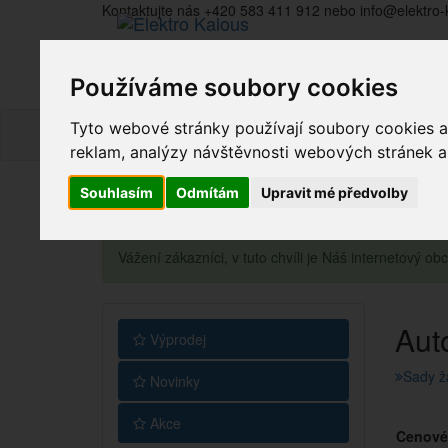
Kontaktujte nás +420 583 411 912 nebo info@elektro-
Používáme soubory cookies
Tyto webové stránky používají soubory cookies a 
reklam, analýzy návštěvnosti webových stránek a z
Souhlasím
Odmítám
Upravit mé předvolby
Vážení zákazníci, v tuto chvíli je Náš internetový 
Aut
Výprodej
Sady ž
Novinky
Akce
Cenové