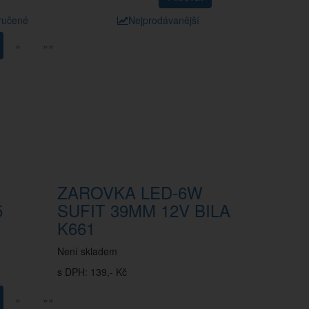
ručené
Nejprodávanější
»
»»
ZAROVKA LED-6W
5
SUFIT 39MM 12V BILA
K661
Není skladem
s DPH: 139,- Kč
»
»»