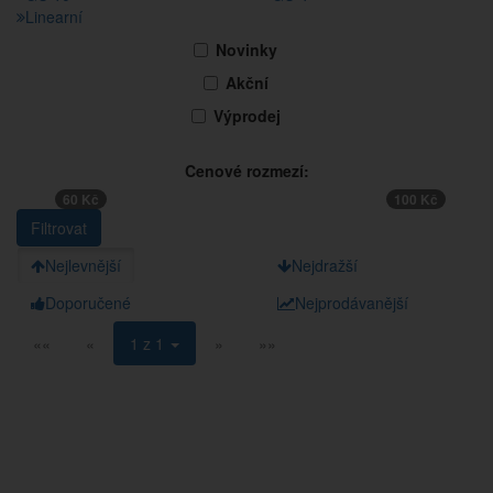
Linearní
Novinky
Akční
Výprodej
Cenové rozmezí:
60 Kč
100 Kč
Nejlevnější
Nejdražší
Doporučené
Nejprodávanější
««
«
1 z 1
»
»»