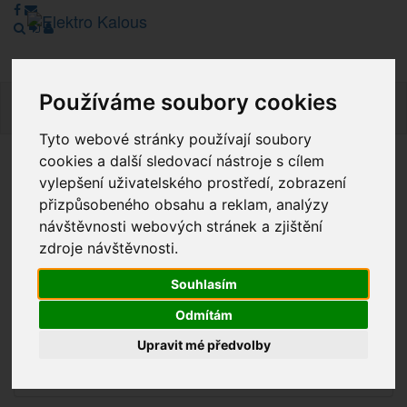
Používáme soubory cookies
Navig
Tyto webové stránky používají soubory
cookies a další sledovací nástroje s cílem
Vážení zákazníci, v tuto chvíli je Náš internetový obchod v
vylepšení uživatelského prostředí, zobrazení
režimu Katalogu. Objednávky on-line nyní nelze vyřídit.
přizpůsobeného obsahu a reklam, analýzy
Děkujeme za pochopení.
návštěvnosti webových stránek a zjištění
zdroje návštěvnosti.
Souhlasím
Výprodej
Odmítám
Novinky
Upravit mé předvolby
Akce