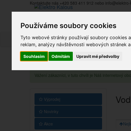
Kontaktujte nás +420 583 411 912 nebo info@elektro-
Používáme soubory cookies
Tyto webové stránky používají soubory cookies a 
reklam, analýzy návštěvnosti webových stránek a z
Souhlasím
Odmítám
Upravit mé předvolby
Vážení zákazníci, v tuto chvíli je Náš internetový 
Vod
Výprodej
Novinky
Akce
Nejl