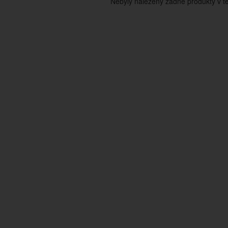
Nebyly nalezeny žádné produkty v tét