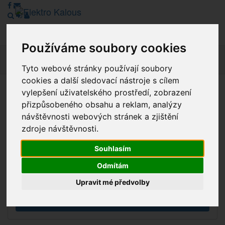
Používáme soubory cookies
Navig
Tyto webové stránky používají soubory
cookies a další sledovací nástroje s cílem
vylepšení uživatelského prostředí, zobrazení
Vážení zákazníci, v tuto chvíli je Náš internetový obchod v
přizpůsobeného obsahu a reklam, analýzy
režimu Katalogu. Objednávky on-line nyní nelze vyřídit.
návštěvnosti webových stránek a zjištění
Děkujeme za pochopení.
zdroje návštěvnosti.
Souhlasím
Výprodej
Odmítám
Novinky
Upravit mé předvolby
Akce