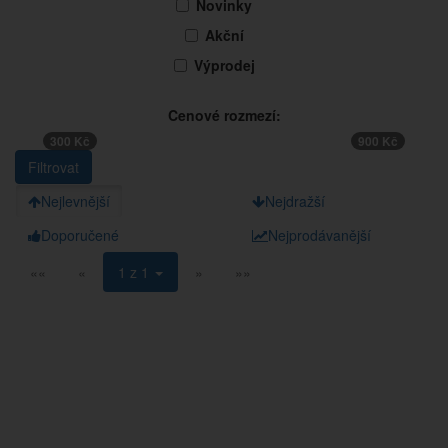
Novinky
Akční
Výprodej
Cenové rozmezí:
300 Kč
900 Kč
Nejlevnější
Nejdražší
Doporučené
Nejprodávanější
««
«
1 z 1
»
»»