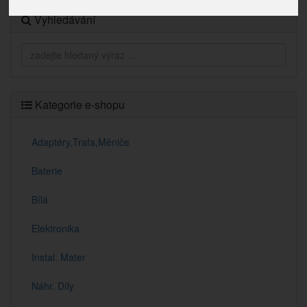
Vyhledávání
Kategorie e-shopu
Adaptéry,Trafa,Měniče
Baterie
Bílá
Elektronika
Instal. Mater
Náhr. Díly