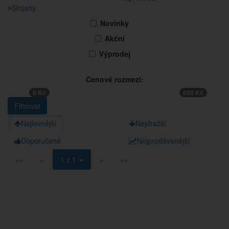
Stojany
Novinky
Akční
Výprodej
Cenové rozmezí:
0 Kč
600 Kč
Nejlevnější
Nejdražší
Doporučené
Nejprodávanější
««
«
1 z 1
»
»»