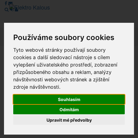
Používáme soubory cookies
Navig
Tyto webové stránky používají soubory
cookies a další sledovací nástroje s cílem
Vážení zákazníci, v tuto chvíli je Náš internetový obchod v
vylepšení uživatelského prostředí, zobrazení
režimu Katalogu. Objednávky on-line nyní nelze vyřídit.
přizpůsobeného obsahu a reklam, analýzy
Děkujeme za pochopení.
návštěvnosti webových stránek a zjištění
zdroje návštěvnosti.
Výprodej
Souhlasím
Odmítám
Novinky
Upravit mé předvolby
Akce