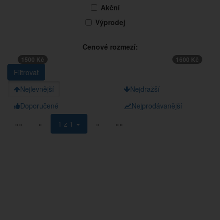
Akční
Výprodej
Cenové rozmezí:
1500 Kč
1600 Kč
Nejlevnější
Nejdražší
Doporučené
Nejprodávanější
««
«
1 z 1
»
»»