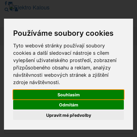
Používáme soubory cookies
Navig
Tyto webové stránky používají soubory
cookies a další sledovací nástroje s cílem
Vážení zákazníci, v tuto chvíli je Náš internetový obchod v
vylepšení uživatelského prostředí, zobrazení
režimu Katalogu. Objednávky on-line nyní nelze vyřídit.
přizpůsobeného obsahu a reklam, analýzy
Děkujeme za pochopení.
návštěvnosti webových stránek a zjištění
zdroje návštěvnosti.
Souhlasím
Výprodej
Odmítám
Novinky
Upravit mé předvolby
Akce