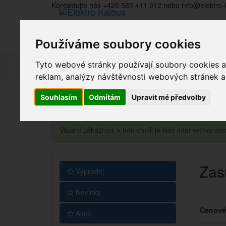
Kontaktujte nás +420 583 411 912 nebo info@elektro-
Používáme soubory cookies
Tyto webové stránky používají soubory cookies a 
reklam, analýzy návštěvnosti webových stránek a z
Souhlasím
Odmítám
Upravit mé předvolby
Vážení zákazníci, v tuto chvíli je Náš internetový 
Zas
Výprodej
Novinky
Cenové
Akce