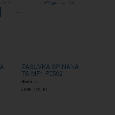
ručené
Nejprodávanější
»
»»
NA
ZASUVKA SPINANA
TS-MF1 P5502
Není skladem
s DPH: 105,- Kč