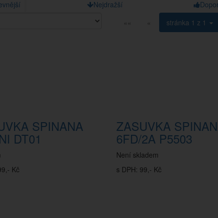
evnější
Nejdražší
Dopo
««
«
stránka
1 z 1
UVKA SPINANA
ZASUVKA SPINA
NI DT01
6FD/2A P5503
m
Není skladem
9,- Kč
s DPH: 99,- Kč