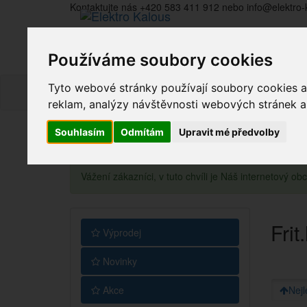
Kontaktujte nás +420 583 411 912 nebo info@elektro-
Používáme soubory cookies
Tyto webové stránky používají soubory cookies a 
reklam, analýzy návštěvnosti webových stránek a z
Souhlasím
Odmítám
Upravit mé předvolby
Vážení zákazníci, v tuto chvíli je Náš internetový 
Frit
Výprodej
Novinky
Akce
Nejl