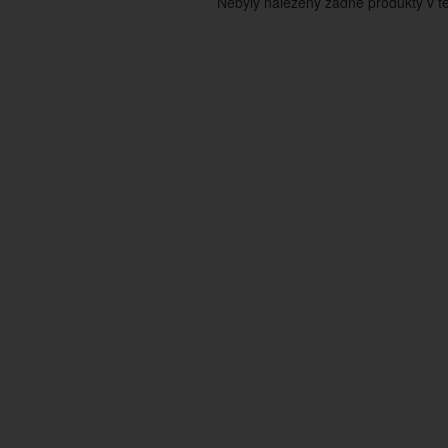
Nebyly nalezeny žádné produkty v tét