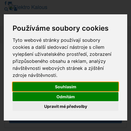
Používáme soubory cookies
Navig
Tyto webové stránky používají soubory
cookies a další sledovací nástroje s cílem
vylepšení uživatelského prostředí, zobrazení
Vážení zákazníci, v tuto chvíli je Náš internetový obchod v
přizpůsobeného obsahu a reklam, analýzy
režimu Katalogu. Objednávky on-line nyní nelze vyřídit.
návštěvnosti webových stránek a zjištění
Děkujeme za pochopení.
zdroje návštěvnosti.
Souhlasím
Výprodej
Odmítám
Novinky
Upravit mé předvolby
Akce