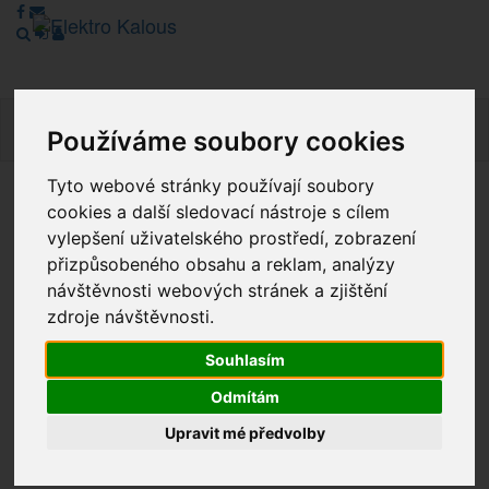
Navig
Používáme soubory cookies
Tyto webové stránky používají soubory
cookies a další sledovací nástroje s cílem
Vážení zákazníci, v tuto chvíli je Náš internetový obchod v
režimu Katalogu. Objednávky on-line nyní nelze vyřídit.
vylepšení uživatelského prostředí, zobrazení
Děkujeme za pochopení.
přizpůsobeného obsahu a reklam, analýzy
návštěvnosti webových stránek a zjištění
zdroje návštěvnosti.
Výprodej
Souhlasím
Novinky
Odmítám
Upravit mé předvolby
Akce