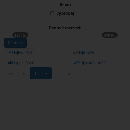
Akční
Výprodej
Cenové rozmezí:
120 Kč
500 Kč
Nejlevnější
Nejdražší
Doporučené
Nejprodávanější
««
«
1 z 1
»
»»