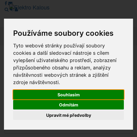
Používáme soubory cookies
Navig
Tyto webové stránky používají soubory
cookies a další sledovací nástroje s cílem
Vážení zákazníci, v tuto chvíli je Náš internetový obchod v
vylepšení uživatelského prostředí, zobrazení
režimu Katalogu. Objednávky on-line nyní nelze vyřídit.
přizpůsobeného obsahu a reklam, analýzy
Děkujeme za pochopení.
návštěvnosti webových stránek a zjištění
zdroje návštěvnosti.
Souhlasím
Výprodej
Odmítám
Novinky
Upravit mé předvolby
Akce