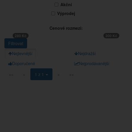
Akční
Výprodej
Cenové rozmezí:
280 Kč
300 Kč
Nejlevnější
Nejdražší
Doporučené
Nejprodávanější
««
«
1 z 1
»
»»