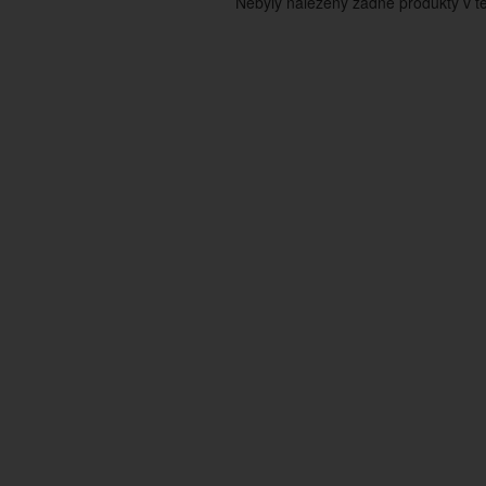
Nebyly nalezeny žádné produkty v tét