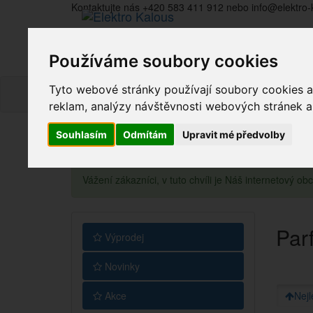
Kontaktujte nás +420 583 411 912 nebo info@elektro-
Používáme soubory cookies
Tyto webové stránky používají soubory cookies a 
reklam, analýzy návštěvnosti webových stránek a z
Souhlasím
Odmítám
Upravit mé předvolby
Vážení zákazníci, v tuto chvíli je Náš internetový 
Par
Výprodej
Novinky
Akce
Nejl