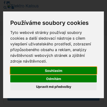
Používáme soubory cookies
Navig
Tyto webové stránky používají soubory
cookies a další sledovací nástroje s cílem
vylepšení uživatelského prostředí, zobrazení
Vážení zákazníci, v tuto chvíli je Náš internetový obchod v
přizpůsobeného obsahu a reklam, analýzy
režimu Katalogu. Objednávky on-line nyní nelze vyřídit.
návštěvnosti webových stránek a zjištění
Děkujeme za pochopení.
zdroje návštěvnosti.
Souhlasím
Výprodej
Odmítám
Novinky
Upravit mé předvolby
Akce