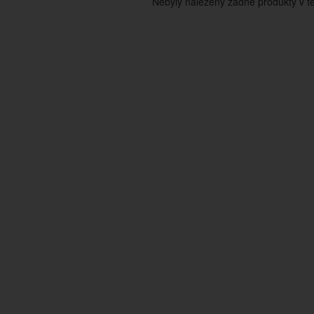
Nebyly nalezeny žádné produkty v tét