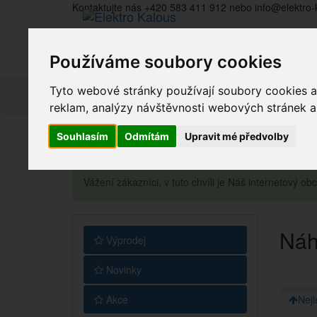
Kontaktujte nás +420 583 411 912 nebo info@elektro-
Používáme soubory cookies
Tyto webové stránky používají soubory cookies a 
reklam, analýzy návštěvnosti webových stránek a z
Souhlasím
Odmítám
Upravit mé předvolby
Vážení zákazníci, v tuto chvíli je Náš internetový 
Náh
Výprodej
Novinky
Akce
Nejl