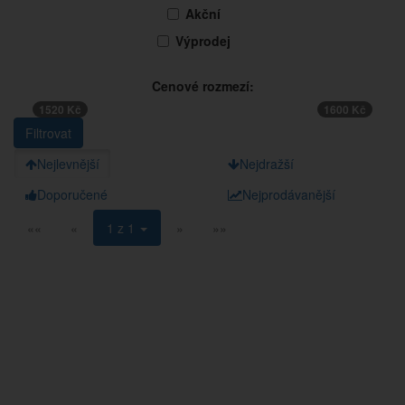
Akční
Výprodej
Cenové rozmezí:
1520 Kč
1600 Kč
Nejlevnější
Nejdražší
Doporučené
Nejprodávanější
««
«
1 z 1
»
»»