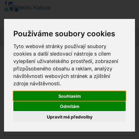
Používáme soubory cookies
Navig
Tyto webové stránky používají soubory
cookies a další sledovací nástroje s cílem
Vážení zákazníci, v tuto chvíli je Náš internetový obchod v
vylepšení uživatelského prostředí, zobrazení
režimu Katalogu. Objednávky on-line nyní nelze vyřídit.
přizpůsobeného obsahu a reklam, analýzy
Děkujeme za pochopení.
návštěvnosti webových stránek a zjištění
zdroje návštěvnosti.
Souhlasím
Výprodej
Odmítám
Novinky
Upravit mé předvolby
Akce