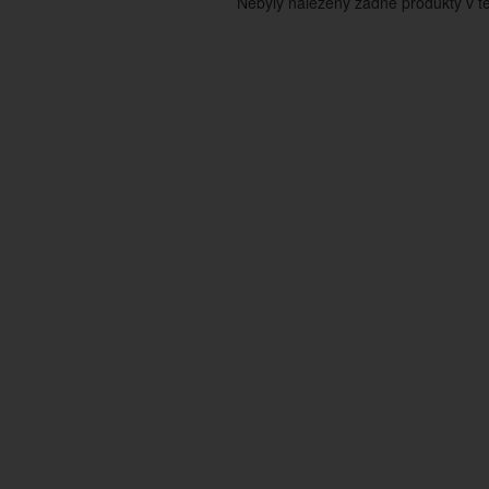
Nebyly nalezeny žádné produkty v tét