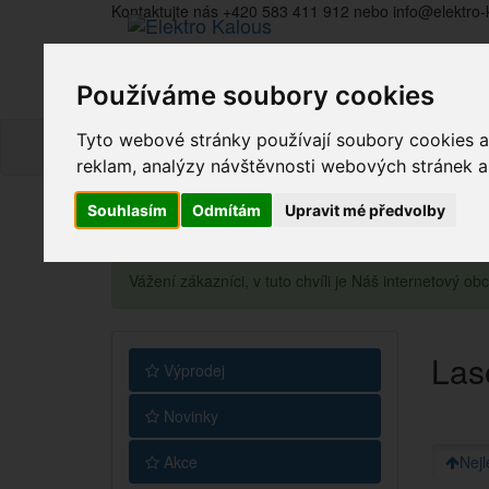
Kontaktujte nás +420 583 411 912 nebo info@elektro-
Používáme soubory cookies
Tyto webové stránky používají soubory cookies a 
reklam, analýzy návštěvnosti webových stránek a z
Souhlasím
Odmítám
Upravit mé předvolby
Vážení zákazníci, v tuto chvíli je Náš internetový 
Lase
Výprodej
Novinky
Akce
Nejl