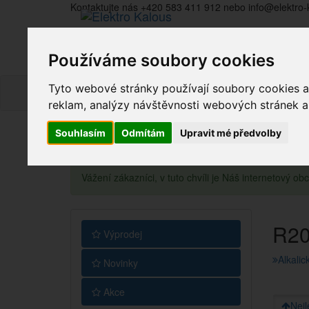
Kontaktujte nás +420 583 411 912 nebo info@elektro-
Používáme soubory cookies
Tyto webové stránky používají soubory cookies a 
reklam, analýzy návštěvnosti webových stránek a z
Souhlasím
Odmítám
Upravit mé předvolby
Vážení zákazníci, v tuto chvíli je Náš internetový 
R2
Výprodej
Alkalic
Novinky
Akce
Nejl