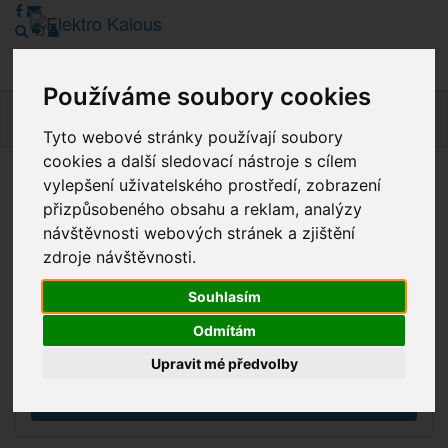
Používáme soubory cookies
Navig
Tyto webové stránky používají soubory
cookies a další sledovací nástroje s cílem
vylepšení uživatelského prostředí, zobrazení
Vážení zákazníci, v tuto chvíli je Náš internetový obchod v
přizpůsobeného obsahu a reklam, analýzy
režimu Katalogu. Objednávky on-line nyní nelze vyřídit.
návštěvnosti webových stránek a zjištění
Děkujeme za pochopení.
zdroje návštěvnosti.
Souhlasím
Výprodej
Odmítám
Novinky
Upravit mé předvolby
Akce