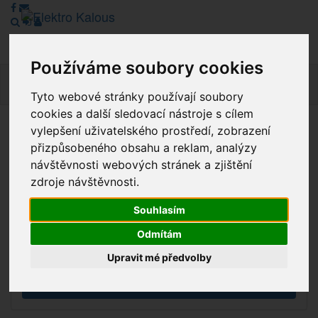
Používáme soubory cookies
Navig
Tyto webové stránky používají soubory
cookies a další sledovací nástroje s cílem
vylepšení uživatelského prostředí, zobrazení
Vážení zákazníci, v tuto chvíli je Náš internetový obchod v
přizpůsobeného obsahu a reklam, analýzy
režimu Katalogu. Objednávky on-line nyní nelze vyřídit.
návštěvnosti webových stránek a zjištění
Děkujeme za pochopení.
zdroje návštěvnosti.
Souhlasím
Výprodej
Odmítám
Novinky
Upravit mé předvolby
Akce