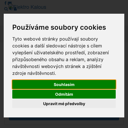
Používáme soubory cookies
Navig
Tyto webové stránky používají soubory
cookies a další sledovací nástroje s cílem
vylepšení uživatelského prostředí, zobrazení
Vážení zákazníci, v tuto chvíli je Náš internetový obchod v
přizpůsobeného obsahu a reklam, analýzy
režimu Katalogu. Objednávky on-line nyní nelze vyřídit.
návštěvnosti webových stránek a zjištění
Děkujeme za pochopení.
zdroje návštěvnosti.
Souhlasím
Výprodej
Odmítám
Novinky
Upravit mé předvolby
Akce