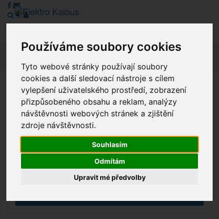
Používáme soubory cookies
Navig
Tyto webové stránky používají soubory
cookies a další sledovací nástroje s cílem
vylepšení uživatelského prostředí, zobrazení
Vážení zákazníci, v tuto chvíli je Náš internetový obchod v
přizpůsobeného obsahu a reklam, analýzy
režimu Katalogu. Objednávky on-line nyní nelze vyřídit.
návštěvnosti webových stránek a zjištění
Děkujeme za pochopení.
zdroje návštěvnosti.
Souhlasím
Výprodej
Odmítám
Novinky
Upravit mé předvolby
Akce