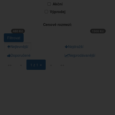
Akční
Výprodej
Cenové rozmezí:
480 Kč
1500 Kč
Nejlevnější
Nejdražší
Doporučené
Nejprodávanější
««
«
1 z 1
»
»»