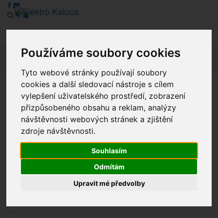
Používáme soubory cookies
Navig
Tyto webové stránky používají soubory
cookies a další sledovací nástroje s cílem
Vážení zákazníci, v tuto chvíli je Náš internetový obchod v
vylepšení uživatelského prostředí, zobrazení
režimu Katalogu. Objednávky on-line nyní nelze vyřídit.
přizpůsobeného obsahu a reklam, analýzy
Děkujeme za pochopení.
návštěvnosti webových stránek a zjištění
zdroje návštěvnosti.
Souhlasím
Výprodej
Odmítám
Novinky
Upravit mé předvolby
Akce