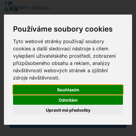
Používáme soubory cookies
Navig
Tyto webové stránky používají soubory
cookies a další sledovací nástroje s cílem
vylepšení uživatelského prostředí, zobrazení
Vážení zákazníci, v tuto chvíli je Náš internetový obchod v
přizpůsobeného obsahu a reklam, analýzy
režimu Katalogu. Objednávky on-line nyní nelze vyřídit.
návštěvnosti webových stránek a zjištění
Děkujeme za pochopení.
zdroje návštěvnosti.
Souhlasím
Výprodej
Odmítám
Novinky
Upravit mé předvolby
Akce