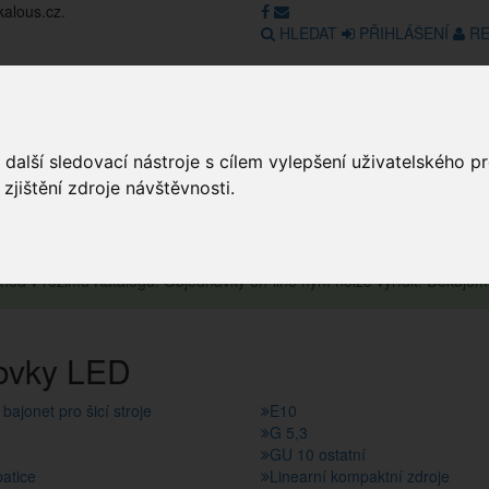
kalous.cz.
HLEDAT
PŘIHLÁŠENÍ
RE
Obchod
GDPR
Obchodní pod
další sledovací nástroje s cílem vylepšení uživatelského 
jištění zdroje návštěvnosti.
Obc
obchod v režimu Katalogu. Objednávky on-line nyní nelze vyřídit. Děkuje
ovky LED
ajonet pro šicí stroje
E10
G 5,3
GU 10 ostatní
atice
Linearní kompaktní zdroje