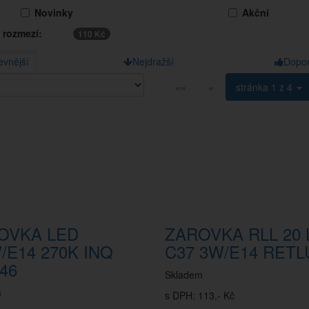
Novinky
Akční
 rozmezí:
110 Kč
evnější
Nejdražší
Dopo
««
«
stránka
1 z 4
OVKA LED
ZAROVKA RLL 20 
/E14 270K INQ
C37 3W/E14 RETL
46
Skladem
m
s DPH: 113,- Kč