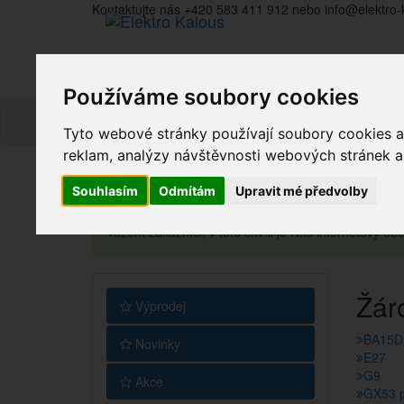
Kontaktujte nás +420 583 411 912 nebo info@elektro-
Používáme soubory cookies
Tyto webové stránky používají soubory cookies a 
reklam, analýzy návštěvnosti webových stránek a z
Souhlasím
Odmítám
Upravit mé předvolby
Vážení zákazníci, v tuto chvíli je Náš internetový 
Žár
Výprodej
BA15D b
Novinky
E27
G9
Akce
GX53 p