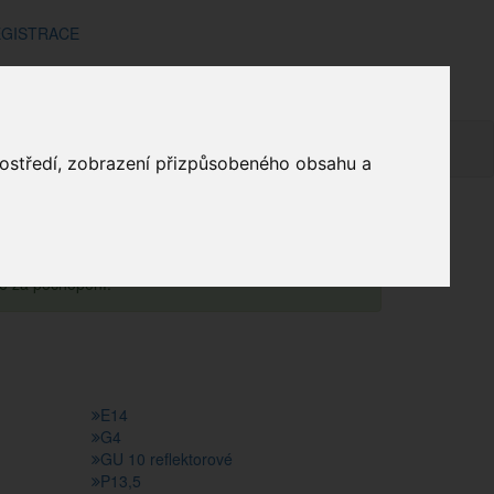
GISTRACE
Žárovky LED
mínky
Doprava a platba
Kontakt
Košík
prostředí, zobrazení přizpůsobeného obsahu a
hod
Zdroje světla
Žárovky
Žárovky LED
me za pochopení.
E14
G4
GU 10 reflektorové
P13,5