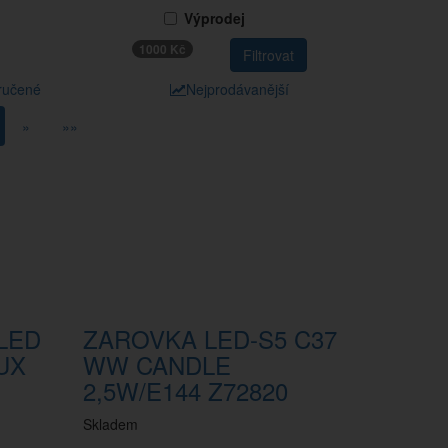
Výprodej
1000 Kč
ručené
Nejprodávanější
»
»»
LED
ZAROVKA LED-S5 C37
UX
WW CANDLE
2,5W/E144 Z72820
Skladem