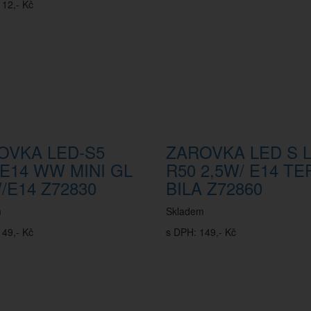
112,- Kč
OVKA LED-S5
ZAROVKA LED S L
/E14 WW MINI GL
R50 2,5W/ E14 TE
/E14 Z72830
BILA Z72860
m
Skladem
149,- Kč
s DPH: 149,- Kč