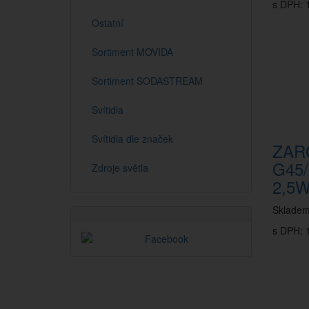
s DPH: 
Ostatní
Sortiment MOVIDA
Sortiment SODASTREAM
Svítidla
Svítidla dle značek
ZAR
G45
Zdroje světla
2,5W
Sklade
s DPH: 