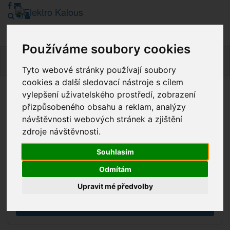
Používáme soubory cookies
Navig
Tyto webové stránky používají soubory
cookies a další sledovací nástroje s cílem
vylepšení uživatelského prostředí, zobrazení
Vážení zákazníci, v tuto chvíli je Náš internetový obchod v
přizpůsobeného obsahu a reklam, analýzy
režimu Katalogu. Objednávky on-line nyní nelze vyřídit.
návštěvnosti webových stránek a zjištění
Děkujeme za pochopení.
zdroje návštěvnosti.
Souhlasím
Výprodej
Odmítám
Novinky
Upravit mé předvolby
Akce