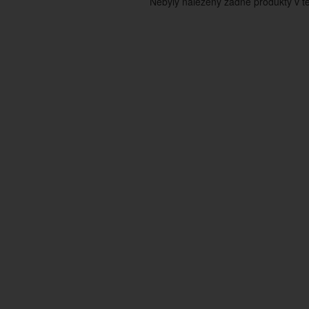
Nebyly nalezeny žádné produkty v tét