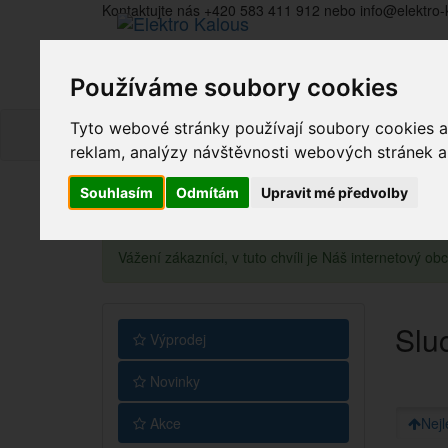
Kontaktujte nás +420 583 411 912 nebo info@elektro-
Používáme soubory cookies
Tyto webové stránky používají soubory cookies a 
reklam, analýzy návštěvnosti webových stránek a z
Souhlasím
Odmítám
Upravit mé předvolby
Vážení zákazníci, v tuto chvíli je Náš internetový 
Slu
Výprodej
Novinky
Akce
Nejl