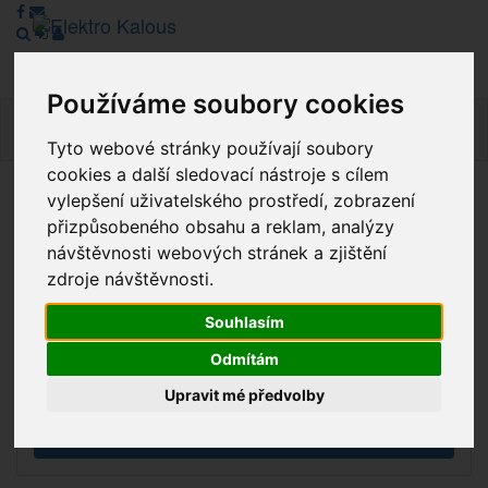
Používáme soubory cookies
Navig
Tyto webové stránky používají soubory
cookies a další sledovací nástroje s cílem
vylepšení uživatelského prostředí, zobrazení
Vážení zákazníci, v tuto chvíli je Náš internetový obchod v
přizpůsobeného obsahu a reklam, analýzy
režimu Katalogu. Objednávky on-line nyní nelze vyřídit.
návštěvnosti webových stránek a zjištění
Děkujeme za pochopení.
zdroje návštěvnosti.
Souhlasím
Výprodej
Odmítám
Novinky
Upravit mé předvolby
Akce