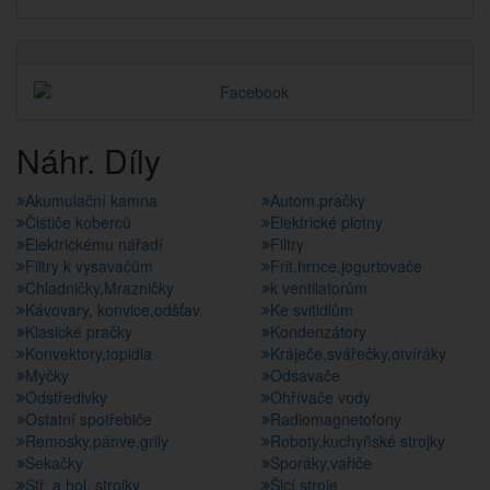
Náhr. Díly
Akumulační kamna
Autom.pračky
Čističe koberců
Elektrické plotny
Elektrickému nářadí
Filtry
Filtry k vysavačům
Frit.hrnce,jogurtovače
Chladničky,Mrazničky
k ventilatorům
Kávovary, konvice,odšťav.
Ke svitidlům
Klasické pračky
Kondenzátory
Konvektory,topidla
Kráječe,svářečky,otvíráky
Myčky
Odsavače
Odstředivky
Ohřívače vody
Ostatní spotřebiče
Radiomagnetofony
Remosky,pánve,grily
Roboty,kuchyňské strojky
Sekačky
Sporáky,vařiče
Stř. a hol. strojky
Šicí stroje