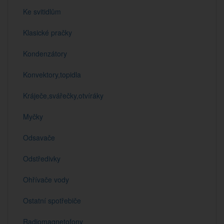
Ke svitidlům
Klasické pračky
Kondenzátory
Konvektory,topidla
Kráječe,svářečky,otvíráky
Myčky
Odsavače
Odstředivky
Ohřívače vody
Ostatní spotřebiče
Radiomagnetofony