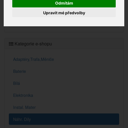
Odmítám
Vyhledávání
Upravit mé předvolby
Kategorie e-shopu
Adaptéry,Trafa,Měniče
Baterie
Bílá
Elektronika
Instal. Mater
Náhr. Díly