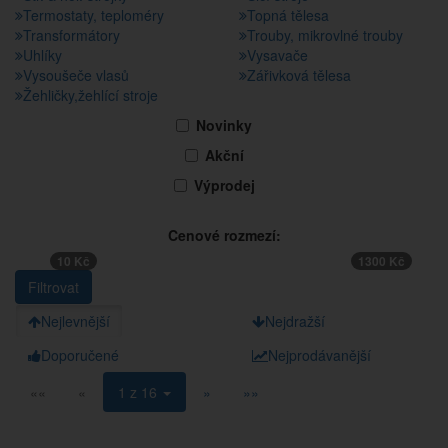
Termostaty, teploméry
Topná tělesa
Transformátory
Trouby, mikrovlné trouby
Uhlíky
Vysavače
Vysoušeče vlasů
Zářivková tělesa
Žehličky,žehlící stroje
Novinky
Akční
Výprodej
Cenové rozmezí:
10 Kč
1300 Kč
Nejlevnější
Nejdražší
Doporučené
Nejprodávanější
««
«
1 z 16
»
»»