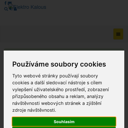
Navig
Vážení zákazníci, v tuto chvíli je Náš internetový obchod v
režimu Katalogu. Objednávky on-line nyní nelze vyřídit.
Používáme soubory cookies
Děkujeme za pochopení.
Tyto webové stránky používají soubory
cookies a další sledovací nástroje s cílem
vylepšení uživatelského prostředí, zobrazení
Výprodej
přizpůsobeného obsahu a reklam, analýzy
Novinky
návštěvnosti webových stránek a zjištění
zdroje návštěvnosti.
Akce
Souhlasím