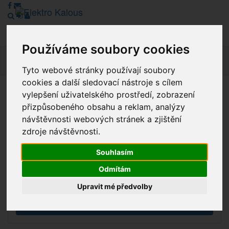
Používáme soubory cookies
Navig
Tyto webové stránky používají soubory
cookies a další sledovací nástroje s cílem
vylepšení uživatelského prostředí, zobrazení
Vážení zákazníci, v tuto chvíli je Náš internetový obchod v
přizpůsobeného obsahu a reklam, analýzy
režimu Katalogu. Objednávky on-line nyní nelze vyřídit.
návštěvnosti webových stránek a zjištění
Děkujeme za pochopení.
zdroje návštěvnosti.
Souhlasím
Výprodej
Odmítám
Novinky
Upravit mé předvolby
Akce