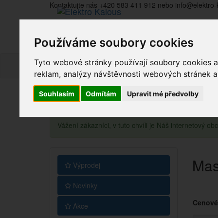
Kontaktujte nás +420 583 411 912 nebo info@elektro-
Používáme soubory cookies
Tyto webové stránky používají soubory cookies a 
reklam, analýzy návštěvnosti webových stránek a z
Souhlasím
Odmítám
Upravit mé předvolby
Vážení zákazníci, v tuto chvíli je Náš internetový 
Mas
Výprodej
Novinky
Cenové
Akce