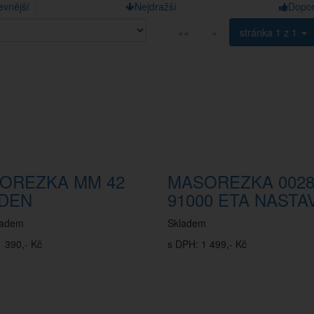
evnější
Nejdražší
Dopo
««
«
stránka
1 z 1
OREZKA MM 42
MASOREZKA 002
DEN
91000 ETA NASTA
ladem
Skladem
 390,- Kč
s DPH: 1 499,- Kč