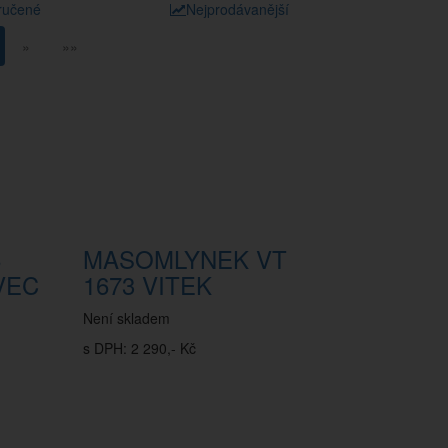
ručené
Nejprodávanější
»
»»
8
MASOMLYNEK VT
VEC
1673 VITEK
Není skladem
s DPH: 2 290,- Kč