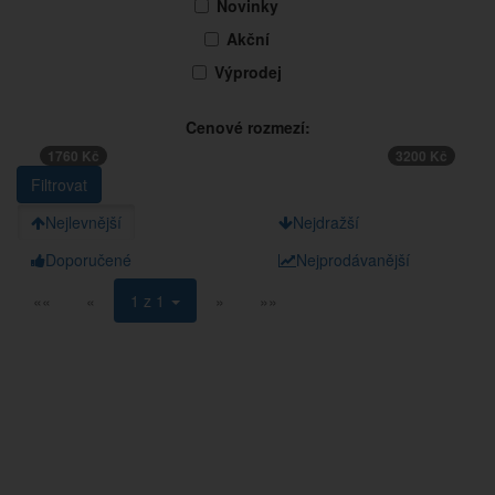
Novinky
Akční
Výprodej
Cenové rozmezí:
1760 Kč
3200 Kč
Nejlevnější
Nejdražší
Doporučené
Nejprodávanější
««
«
1 z 1
»
»»