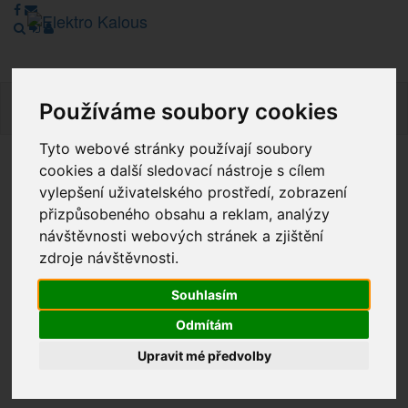
Navig
Používáme soubory cookies
Tyto webové stránky používají soubory
cookies a další sledovací nástroje s cílem
Vážení zákazníci, v tuto chvíli je Náš internetový obchod v
vylepšení uživatelského prostředí, zobrazení
režimu Katalogu. Objednávky on-line nyní nelze vyřídit.
Děkujeme za pochopení.
přizpůsobeného obsahu a reklam, analýzy
návštěvnosti webových stránek a zjištění
zdroje návštěvnosti.
Výprodej
Souhlasím
Odmítám
Novinky
Upravit mé předvolby
Akce