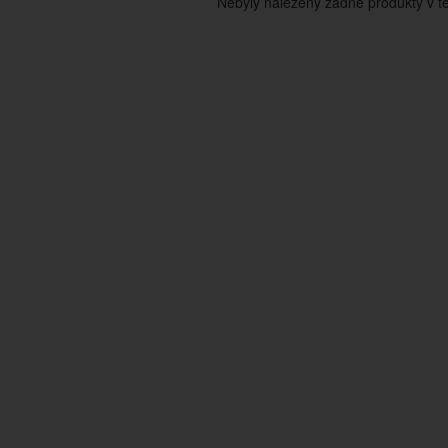
Nebyly nalezeny žádné produkty v tét