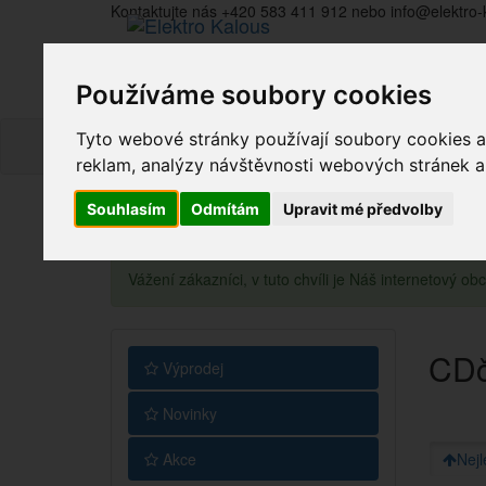
Kontaktujte nás +420 583 411 912 nebo info@elektro-
Používáme soubory cookies
Tyto webové stránky používají soubory cookies a 
reklam, analýzy návštěvnosti webových stránek a z
Souhlasím
Odmítám
Upravit mé předvolby
Vážení zákazníci, v tuto chvíli je Náš internetový 
CDči
Výprodej
Novinky
Akce
Nejl