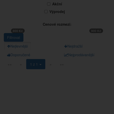
Akční
Výprodej
Cenové rozmezí:
800 Kč
900 Kč
Nejlevnější
Nejdražší
Doporučené
Nejprodávanější
««
«
1 z 1
»
»»