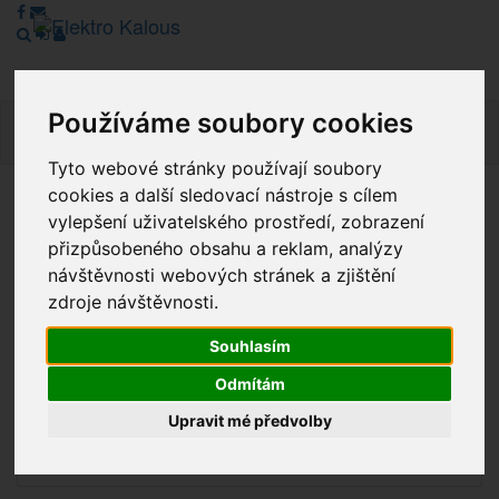
Používáme soubory cookies
Navig
Tyto webové stránky používají soubory
cookies a další sledovací nástroje s cílem
Vážení zákazníci, v tuto chvíli je Náš internetový obchod v
vylepšení uživatelského prostředí, zobrazení
režimu Katalogu. Objednávky on-line nyní nelze vyřídit.
přizpůsobeného obsahu a reklam, analýzy
Děkujeme za pochopení.
návštěvnosti webových stránek a zjištění
zdroje návštěvnosti.
Souhlasím
Výprodej
Odmítám
Novinky
Upravit mé předvolby
Akce