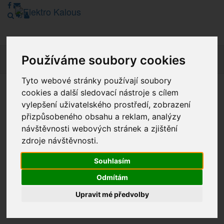
Používáme soubory cookies
Navig
Tyto webové stránky používají soubory
cookies a další sledovací nástroje s cílem
Vážení zákazníci, v tuto chvíli je Náš internetový obchod v
vylepšení uživatelského prostředí, zobrazení
režimu Katalogu. Objednávky on-line nyní nelze vyřídit.
přizpůsobeného obsahu a reklam, analýzy
Děkujeme za pochopení.
návštěvnosti webových stránek a zjištění
zdroje návštěvnosti.
Výprodej
Souhlasím
Odmítám
Novinky
Upravit mé předvolby
Akce