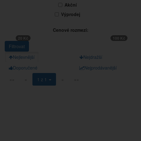
Akční
Výprodej
Cenové rozmezí:
20 Kč
100 Kč
Nejlevnější
Nejdražší
Doporučené
Nejprodávanější
««
«
1 z 1
»
»»