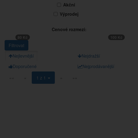
Akční
Výprodej
Cenové rozmezí:
80 Kč
100 Kč
Nejlevnější
Nejdražší
Doporučené
Nejprodávanější
««
«
1 z 1
»
»»