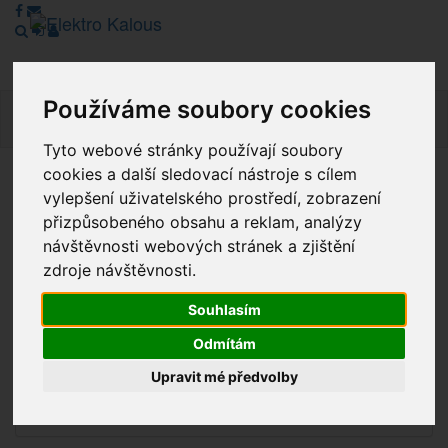
Používáme soubory cookies
Navig
Tyto webové stránky používají soubory
cookies a další sledovací nástroje s cílem
Vážení zákazníci, v tuto chvíli je Náš internetový obchod v
vylepšení uživatelského prostředí, zobrazení
režimu Katalogu. Objednávky on-line nyní nelze vyřídit.
přizpůsobeného obsahu a reklam, analýzy
Děkujeme za pochopení.
návštěvnosti webových stránek a zjištění
zdroje návštěvnosti.
Souhlasím
Výprodej
Odmítám
Novinky
Upravit mé předvolby
Akce